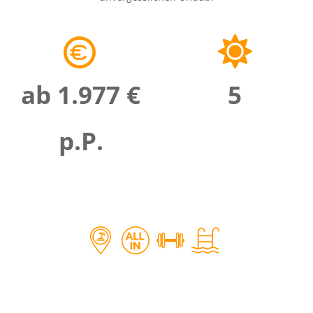
ab 1.977 €
5
p.P.