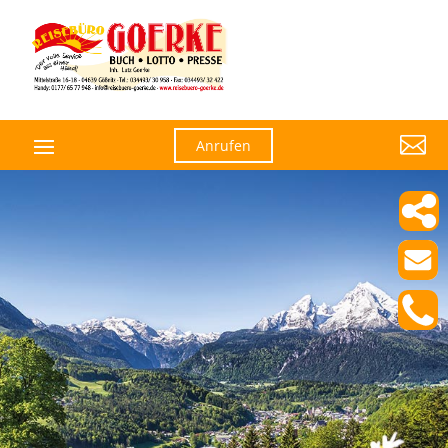

Anrufen